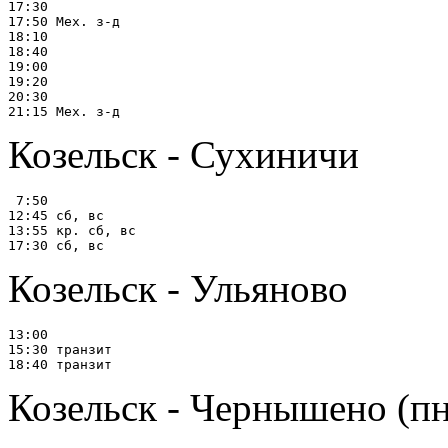
17:30

17:50 Мех. з-д

18:10

18:40

19:00

19:20

20:30

Козельск - Сухиничи
 7:50

12:45 сб, вс

13:55 кр. сб, вс

Козельск - Ульяново
13:00

15:30 транзит

Козельск - Чернышено (пн, 