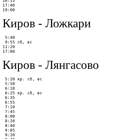
16:15

17:40

Киров - Ложкари
 5:40

 9:55 сб, вс

11:20

Киров - Лянгасово
 5:20 кр. сб, вс

 5:50

 6:10

 6:25 кр. сб, вс

 6:35

 6:55

 7:10

 7:45

 8:00

 8:20

 8:40

 9:05

 9:20
