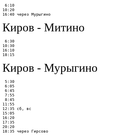
 6:10

10:20

Киров - Митино
 6:30

10:30

16:10

Киров - Мурыгино
 5:30

 6:05

 6:45

 7:55

 8:45

11:55

12:35 сб, вс

15:05

16:20

17:35

20:20
