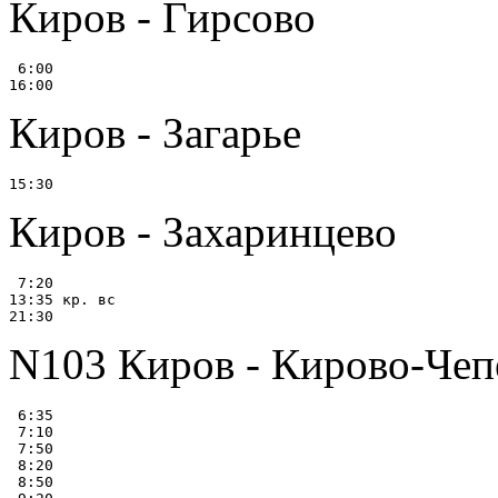
Киров - Гирсово
 6:00

Киров - Загарье
Киров - Захаринцево
 7:20

13:35 кр. вс

N103 Киров - Кирово-Чеп
 6:35

 7:10

 7:50

 8:20

 8:50
