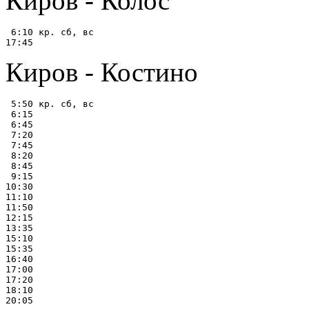
Киров - Колос
 6:10 кр. сб, вс

Киров - Костино
 5:50 кр. сб, вс

 6:15

 6:45

 7:20

 7:45

 8:20

 8:45

 9:15

10:30

11:10

11:50

12:15

13:35

15:10

15:35

16:40

17:00

17:20

18:10
