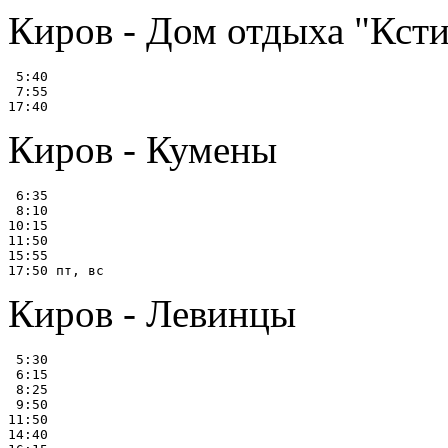
Киров - Дом отдыха "Кст
 5:40

 7:55

Киров - Кумены
 6:35

 8:10

10:15

11:50

15:55

Киров - Левинцы
 5:30

 6:15

 8:25

 9:50

11:50

14:40
