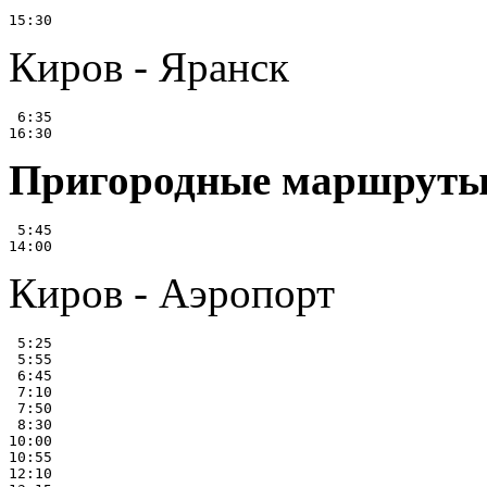
Киров - Яранск
 6:35

Пригородные маршрут
 5:45

Киров - Аэропорт
 5:25

 5:55

 6:45

 7:10

 7:50

 8:30

10:00

10:55

12:10
