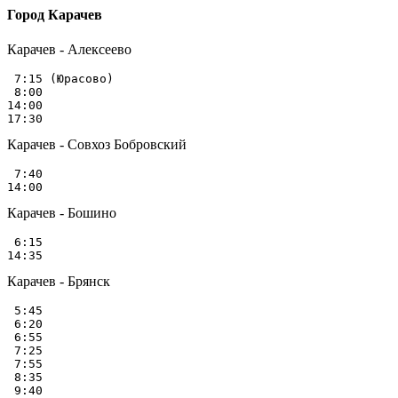
Город Карачев
Карачев - Алексеево
 7:15 (Юрасово)

 8:00

14:00

Карачев - Совхоз Бобровский
 7:40

Карачев - Бошино
 6:15

Карачев - Брянск
 5:45

 6:20

 6:55

 7:25

 7:55

 8:35

 9:40
