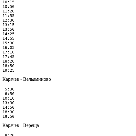
10:15

10:50

11:20

11:55

12:30

13:15

13:50

14:25

14:55

15:30

16:05

17:10

17:45

18:20

18:50

Карачев - Вельяминово
 5:30

 6:50

10:10

13:30

14:50

18:30

Карачев - Вереща
 8:20
