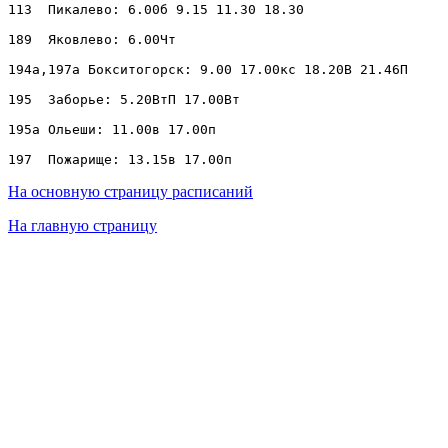
113  Пикалево: 6.00б 9.15 11.30 18.30

189  Яковлево: 6.00Чт

194а,197а Бокситогорск: 9.00 17.00кс 18.20В 21.46П

195  Заборье: 5.20ВтП 17.00Вт

195а Ольеши: 11.00в 17.00п

На основную страницу расписаний
На главную страницу