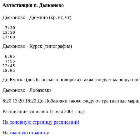
Автостанция п. Дьяконово
Дьяконово - Дюмино (кр. вт, чт)
 7:30

13:30

Дьяконово - Курск (типография)
 6:05

 7:55

12:45

До Курска (до Льговского поворота) также следует маршрутное
Дьяконово - Лобазовка
6:20 13:20 16:20 До Лобазовки также следуют транзитные мар
Расписание записано 11 мая 2001 года
На основную страницу расписаний
На главную страницу