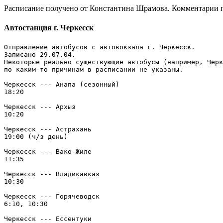
Расписание получено от Константина Шрамова. Комментарии 
Автостанция г. Черкесск
Отправление автобусов с автовокзала г. Черкесск.

Записано 29.07.04.

Некоторые реально существующие автобусы (например, Черк
по каким-то причинам в расписании не указаны.

Черкесск --- Анапа (сезонный)

18:20

Черкесск --- Архыз

10:20

Черкесск --- Астрахань

19:00 (ч/з день)

Черкесск --- Вако-Жиле

11:35

Черкесск --- Владикавказ

10:30

Черкесск --- Горячеводск

6:10, 10:30

Черкесск --- Ессентуки
