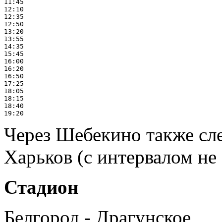
11:45

12:10

12:35

12:50

13:20

13:55

14:35

15:45

16:00

16:20

16:50

17:25

18:05

18:15

18:40

Через Шебекино также сл
Харьков (с интервалом не 
Стадион
Белгород - Драгунское