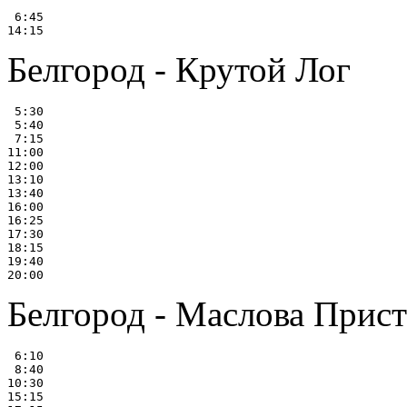
 6:45

Белгород - Крутой Лог
 5:30

 5:40

 7:15

11:00

12:00

13:10

13:40

16:00

16:25

17:30

18:15

19:40

Белгород - Маслова Прис
 6:10

 8:40

10:30

15:15
